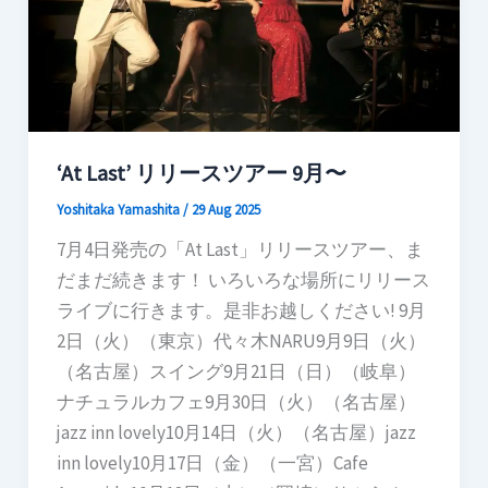
‘At Last’ リリースツアー 9月〜
Yoshitaka Yamashita
/
29 Aug 2025
7月4日発売の「At Last」リリースツアー、ま
だまだ続きます！ いろいろな場所にリリース
ライブに行きます。是非お越しください! 9月
2日（火）（東京）代々木NARU9月9日（火）
（名古屋）スイング9月21日（日）（岐阜）
ナチュラルカフェ9月30日（火）（名古屋）
jazz inn lovely10月14日（火）（名古屋）jazz
inn lovely10月17日（金）（一宮）Cafe