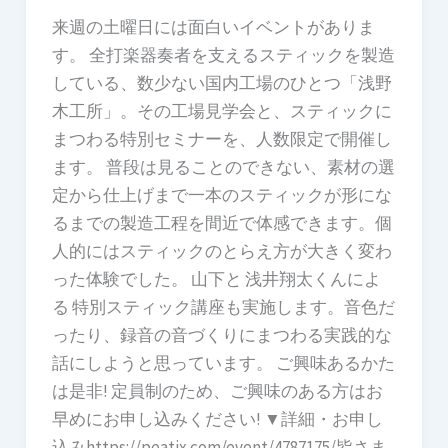
来週の土曜日には面白いイベントがありま
す。 全打楽器奏者を支えるスティックを製造
している、数少ない国内工場のひとつ「浅野
木工所」。その工場見学会と、スティックに
まつわる特別セミナーを、人数限定で開催し
ます。 普段は見ることのできない、素材の選
定から仕上げまで一本のスティックが形にな
るまでの製造工程を間近で体感できます。個
人的にはスティックのとらえ方が大きく変わ
った体験でした。 山下と 浅井翔太くんによ
る 特別スティック講座も実施します。音色だ
ったり、録音の音づくりにまつわる実践的な
話にしようと思っています。 ご興味あるかた
は是非! 定員制のため、ご興味のある方はお
早めにお申し込みください! ▼詳細・お申し
込みhttps://peatix.com/event/4787175/皆さま