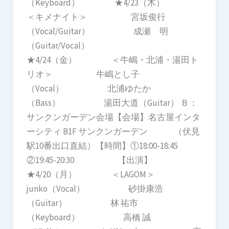
（Keyboard） ★4/23（木）
＜キメナイト＞ 宮坂俊行
（Vocal/Guitar） 成瀬 明
（Guitar/Vocal）
★4/24（金） ＜牛嶋・北浦・湯田ト
リオ＞ 牛嶋とし子
（Vocal） 北浦ゆたか
（Bass） 湯田大道（Guitar） Ｂ：
サンクンガーデン会場【会場】名古屋インタ
ーシティ B1F サンクンガーデン （伏見
駅10番出口直結）【時間】①18:00-18:45
②19:45-20:30 【出演】
★4/20（月） ＜LAGOM＞
junko（Vocal） 砂掛康浩
（Guitar） 林 祐市
（Keyboard） 高橋 誠