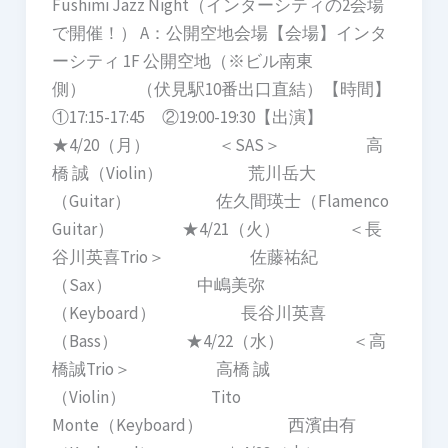
Fushimi Jazz Night（インターシティの2会場
で開催！） A：公開空地会場【会場】インタ
ーシティ 1F 公開空地（※ビル南東
側） （伏見駅10番出口直結）【時間】
①17:15-17:45 ②19:00-19:30【出演】
★4/20（月） ＜SAS＞ 高
橋 誠（Violin） 荒川岳大
（Guitar） 佐久間瑛士（Flamenco
Guitar） ★4/21（火） ＜長
谷川英喜Trio＞ 佐藤祐紀
（Sax） 中嶋美弥
（Keyboard） 長谷川英喜
（Bass） ★4/22（水） ＜高
橋誠Trio＞ 高橋 誠
（Violin） Tito
Monte（Keyboard） 西濱由有