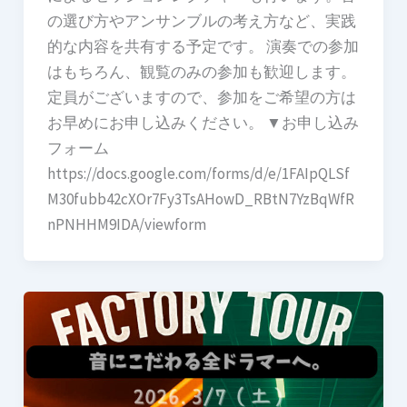
の選び方やアンサンブルの考え方など、実践
的な内容を共有する予定です。 演奏での参加
はもちろん、観覧のみの参加も歓迎します。
定員がございますので、参加をご希望の方は
お早めにお申し込みください。 ▼お申し込み
フォーム
https://docs.google.com/forms/d/e/1FAIpQLSf
M30fubb42cXOr7Fy3TsAHowD_RBtN7YzBqWfR
nPNHHM9IDA/viewform