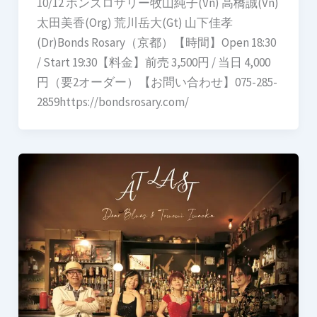
10/12 ボンズロザリー牧山純子(Vn) 高橋誠(Vn)
太田美香(Org) 荒川岳大(Gt) 山下佳孝
(Dr)Bonds Rosary（京都）【時間】Open 18:30
/ Start 19:30【料金】前売 3,500円 / 当日 4,000
円（要2オーダー）【お問い合わせ】075-285-
2859https://bondsrosary.com/