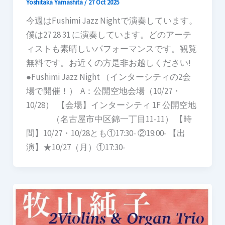
Yoshitaka Yamashita
/
27 Oct 2025
今週はFushimi Jazz Nightで演奏しています。
僕は27 28 31 に演奏しています。どのアーテ
ィストも素晴しいパフォーマンスです。観覧
無料です。お近くの方是非お越しください!
●Fushimi Jazz Night （インターシティの2会
場で開催！） ​​​ A：公開空地会場（10/27・
10/28） ​​ 【会場】インターシティ 1F 公開空地
（名古屋市中区錦一丁目11-11） 【時
間】10/27・10/28とも①17:30- ②19:00- 【出
演】★10/27（月）①17:30-