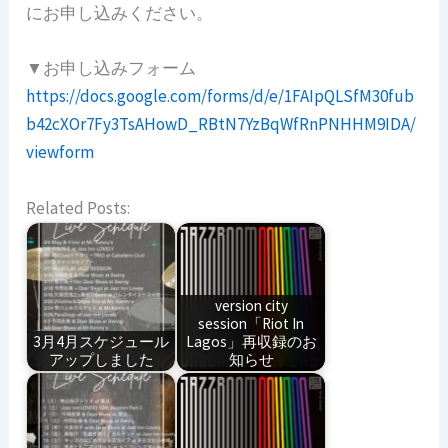
にお申し込みください。
▼お申し込みフォーム
https://docs.google.com/forms/d/e/1FAIpQLSfM30fub
b42cXOr7Fy3TsAHowD_RBtN7YzBqWfRnPNHHM9IDA/
viewform
Related Posts:
version city
session「Riot In
3月4月スケジュール
Lagos」再収録のお
アップしました
知らせ