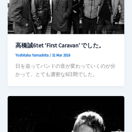
高橋誠6tet ‘First Caravan’ でした。
Yoshitaka Yamashita
/
31 Mar 2016
日を追ってバンドの音が変わっていくのが分
かって、とても濃密な8日間でした。