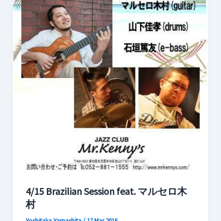
4/15 Brazilian Session feat. マルセロ木
村
Yoshitaka Yamashita
/
17 Mar 2016