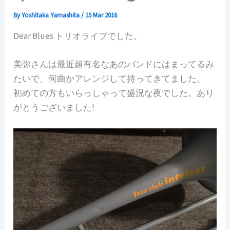
By
Yoshitaka Yamashita
/
15 Mar 2016
Dear Blues トリオライブでした。
美弥さんは最近超有名なあのバンドにはまってるみ
たいで、何曲かアレンジして持ってきてました。
初めての方もいらっしゃって盛況な夜でした。あり
がとうございました!