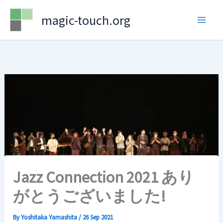
Skip
magic-touch.org
to
content
Jazz Connection 2021 あり
がとうございました!
By
Yoshitaka Yamashita
/
26 Sep 2021