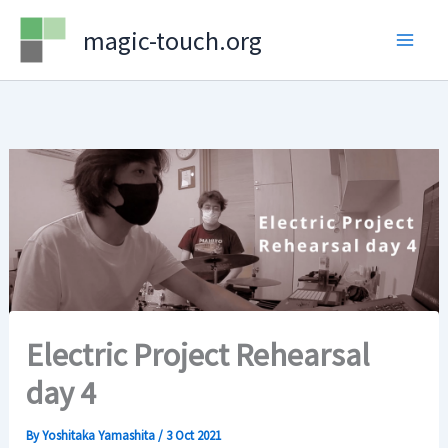
Skip
magic-touch.org
to
content
Electric Project Rehearsal
day 4
By
Yoshitaka Yamashita
/
3 Oct 2021