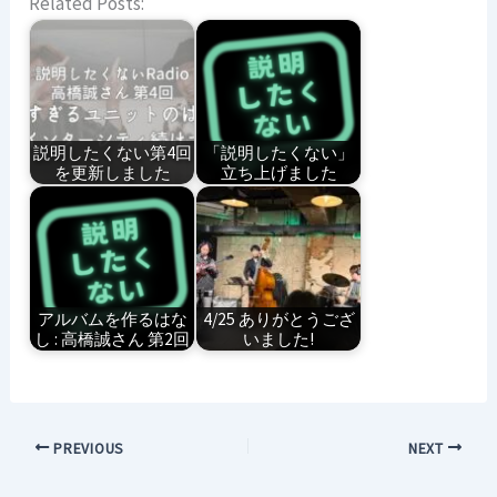
Related Posts:
説明したくない第4回
「説明したくない」
を更新しました
立ち上げました
アルバムを作るはな
4/25 ありがとうござ
し : 高橋誠さん 第2回
いました!
PREVIOUS
NEXT