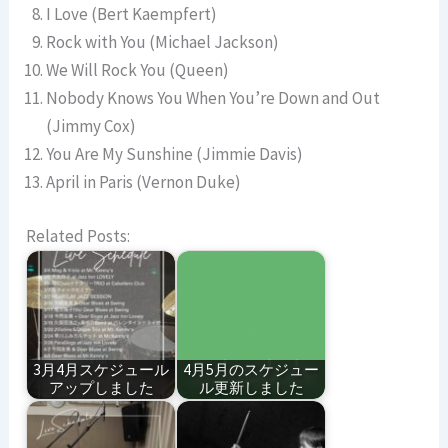
I Love (Bert Kaempfert)
Rock with You (Michael Jackson)
We Will Rock You (Queen)
Nobody Knows You When You’re Down and Out
(Jimmy Cox)
You Are My Sunshine (Jimmie Davis)
April in Paris (Vernon Duke)
Related Posts:
3月4月スケジュール
4月5月のスケジュー
アップしました
ル更新しました