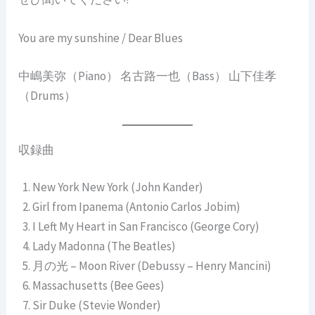
You are my sunshine / Dear Blues
中嶋美弥（Piano） 名古路一也（Bass） 山下佳孝
（Drums）
収録曲
New York New York (John Kander)
Girl from Ipanema (Antonio Carlos Jobim)
I Left My Heart in San Francisco (George Cory)
Lady Madonna (The Beatles)
月の光 – Moon River (Debussy – Henry Mancini)
Massachusetts (Bee Gees)
Sir Duke (Stevie Wonder)