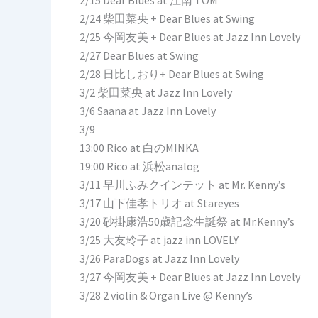
2/15 Dear Blues at 江南 TOM
2/24 柴田菜央 + Dear Blues at Swing
2/25 今岡友美 + Dear Blues at Jazz Inn Lovely
2/27 Dear Blues at Swing
2/28 日比しおり+ Dear Blues at Swing
3/2 柴田菜央 at Jazz Inn Lovely
3/6 Saana at Jazz Inn Lovely
3/9
13:00 Rico at 白のMINKA
19:00 Rico at 浜松analog
3/11 早川ふみクインテット at Mr. Kenny’s
3/17 山下佳孝トリオ at Stareyes
3/20 砂掛康浩50歳記念生誕祭 at Mr.Kenny’s
3/25 大友玲子 at jazz inn LOVELY
3/26 ParaDogs at Jazz Inn Lovely
3/27 今岡友美 + Dear Blues at Jazz Inn Lovely
3/28 2 violin & Organ Live @ Kenny’s