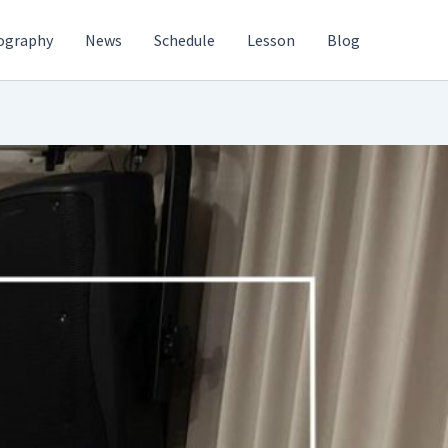
ography
News
Schedule
Lesson
Blog