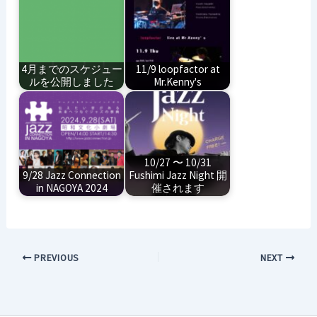
4月までのスケジュー
11/9 loopfactor at
ルを公開しました
Mr.Kenny's
10/27 〜 10/31
9/28 Jazz Connection
Fushimi Jazz Night 開
in NAGOYA 2024
催されます
PREVIOUS
NEXT