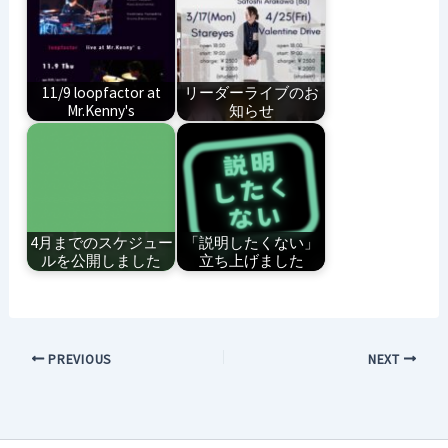
11/9 loopfactor at
リーダーライブのお
Mr.Kenny's
知らせ
4月までのスケジュー
「説明したくない」
ルを公開しました
立ち上げました
PREVIOUS
NEXT