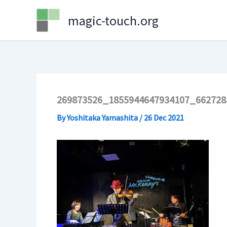
Skip
magic-touch.org
to
content
269873526_1855944647934107_662728
By
Yoshitaka Yamashita
/
26 Dec 2021