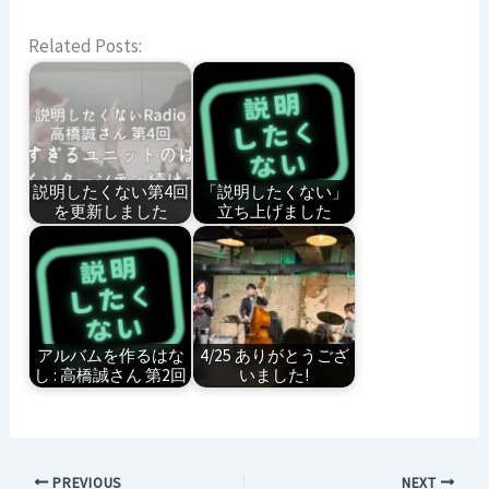
Related Posts:
説明したくない第4回
「説明したくない」
を更新しました
立ち上げました
アルバムを作るはな
4/25 ありがとうござ
し : 高橋誠さん 第2回
いました!
PREVIOUS
NEXT