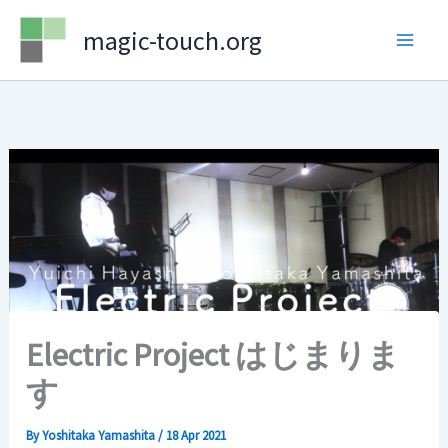
Skip
magic-touch.org
to
content
Electric Project はじまりま
す
By
Yoshitaka Yamashita
/
18 Apr 2021