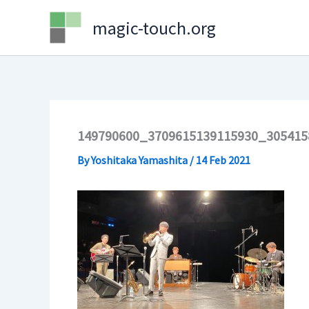
Skip
magic-touch.org
to
content
149790600_3709615139115930_305415
By
Yoshitaka Yamashita
/
14 Feb 2021