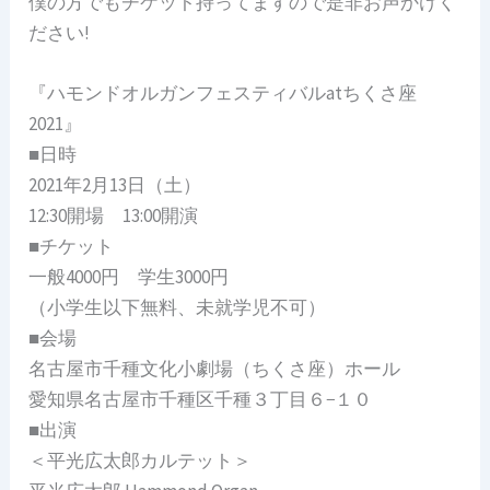
僕の方でもチケット持ってますので是非お声かけく
ださい!
『ハモンドオルガンフェスティバルatちくさ座
2021』
■日時
2021年2月13日（土）
12:30開場 13:00開演
■チケット
一般4000円 学生3000円
（小学生以下無料、未就学児不可）
■会場
名古屋市千種文化小劇場（ちくさ座）ホール
愛知県名古屋市千種区千種３丁目６−１０
■出演
＜平光広太郎カルテット＞