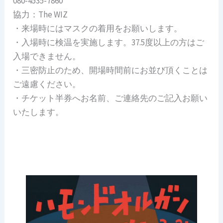
080-4535-7860
協力：The WIZ
・来場時にはマスクの着用をお願いします。
・入場時に検温を実施します。37.5度以上の方はご
入場できません。
・三密防止のため、開場時間前にお並び頂くことは
ご遠慮ください。
・チケット半券へお名前、ご連絡先のご記入お願い
いたします。