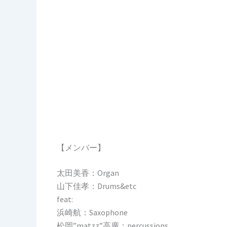
【メンバー】
太田美香：Organ
山下佳孝：Drums&etc
feat:
浜崎航：Saxophone
松岡”matzz”高廣：percussions