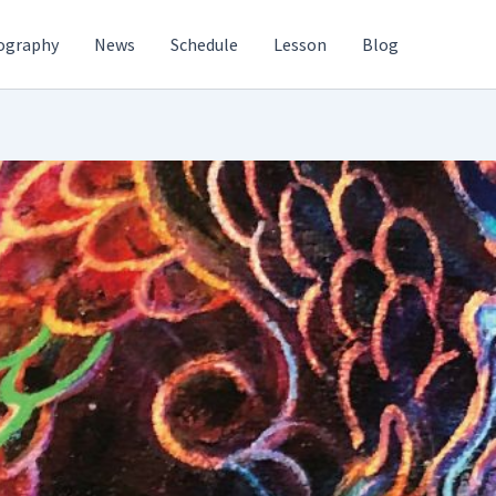
ography
News
Schedule
Lesson
Blog