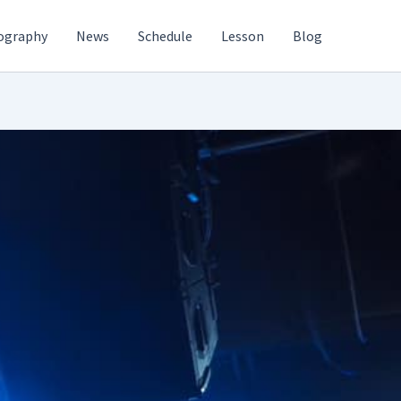
ography
News
Schedule
Lesson
Blog