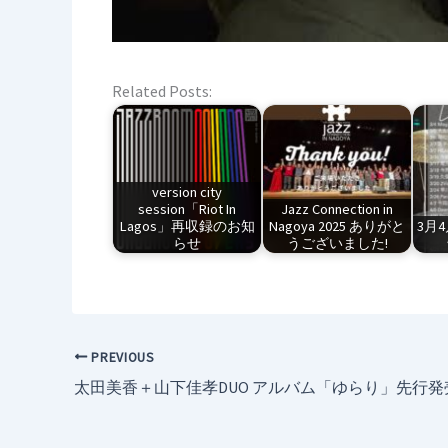
Related Posts:
version city
session「Riot In
Jazz Connection in
Lagos」再収録のお知
Nagoya 2025 ありがと
3月
らせ
うございました!
PREVIOUS
太田美香＋山下佳孝DUO アルバム「ゆらり」先行