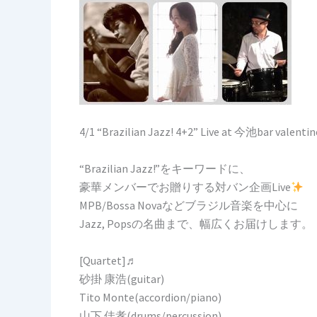
4/1 “Brazilian Jazz! 4+2” Live at 今池bar valentin
“Brazilian Jazz!”をキーワードに、
豪華メンバーでお贈りする対バン企画Live
MPB/Bossa Novaなどブラジル音楽を中心に
Jazz, Popsの名曲まで、幅広くお届けします。
[Quartet]♬
砂掛 康浩(guitar)
Tito Monte(accordion/piano)
山下 佳孝(drums/percussion)