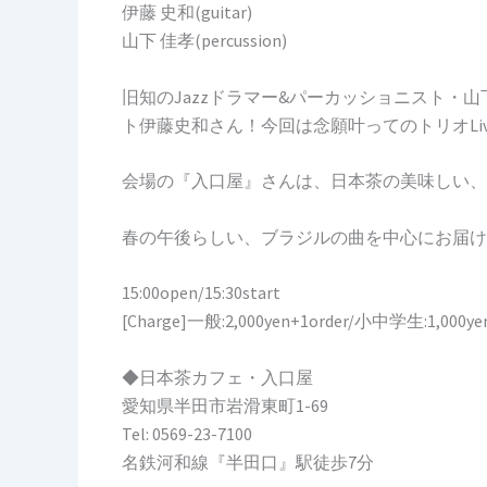
伊藤 史和(guitar)
山下 佳孝(percussion)
旧知のJazzドラマー&パーカッショニスト・山
ト伊藤史和さん！今回は念願叶ってのトリオLi
会場の『入口屋』さんは、日本茶の美味しい、
春の午後らしい、ブラジルの曲を中心にお届け
15:00open/15:30start
[Charge]一般:2,000yen+1order/小中学生:1,00
◆日本茶カフェ・入口屋
愛知県半田市岩滑東町1-69
Tel: 0569-23-7100
名鉄河和線『半田口』駅徒歩7分