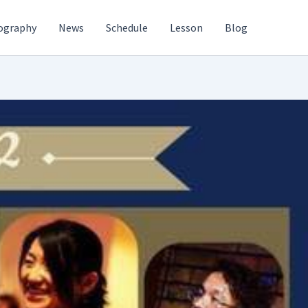
ography
News
Schedule
Lesson
Blog