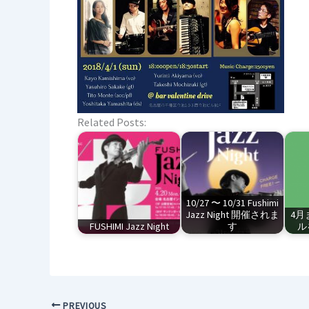
Related Posts:
10/27 〜 10/31 Fushimi
Jazz Night 開催されま
4月
FUSHIMI Jazz Night
す
ル
PREVIOUS