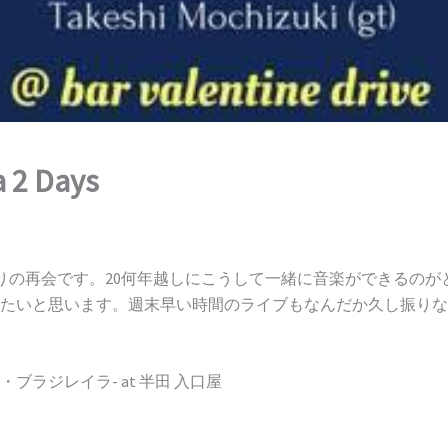
 2 Days
当に久しぶりの再会です。20何年越しにこうして一緒に音楽ができるの
たいと思います。週末早い時間のライブもなんだか久し振りな
– 春のムジカ・ブラジレイラ- at 半田 入口屋