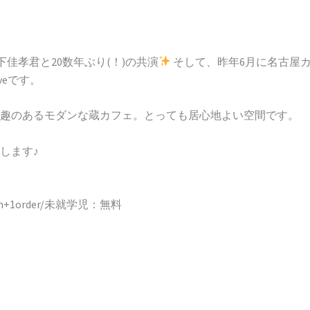
下佳孝君と20数年ぶり(！)の共演
そして、昨年6月に名古屋カ
veです。
趣のあるモダンな蔵カフェ。とっても居心地よい空間です。
します♪
0yen+1order/未就学児：無料