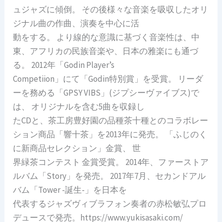
ュジャズに傾倒。 その後様々な音楽を吸収したオリ
ジナル曲の作曲、演奏を中心に活
動をする。 より線的な意識に基づく音楽性は、中
東、アフリカの民族音楽や、日本の雅楽にも通づ
る。 2012年「Godin Player’s
Competiion」にて「Godin特別賞」を受賞。 リーダ
ーを務める「GPSY VIBS」(ジプシーヴァイブス)で
は、 オリジナルを含む5曲を収録し
たCDと、茶工房豊好園の品種茶十種とのコラボレー
ション商品「響十茶」を2013年に発売。 「ふじのく
に新商品セレクション」金賞、 世
界緑茶コンテスト 金賞受賞。 2014年、ファーストア
ルバム「Story」を発売。 2017年7月、セカンドアル
バム「Tower -誕生-」を日本を
代表するジャズヴィブラフォン奏者の赤松敏弘プロ
デュースで発売。https://www.yukisasaki.com/