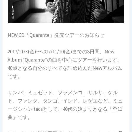
NEW CD「Quarante」発売ツアーのお知らせ
2017/11/3(金)〜2017/11/10(金)までの8日間、New
Album “Quarante”の曲を中心にツアーを行います。
40歳となる自分のすべてを詰め込んだNewアルバム
です。
サンバ、ミュゼット、フラメンコ、サルサ、ケル
ト、ファンク、タンゴ、インド、レゲエなど、ミュ
ージシャン tacaとして、40代の始まりとなる「全11
曲」です。