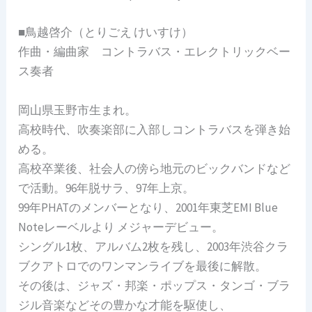
■鳥越啓介（とりごえ けいすけ）
作曲・編曲家 コントラバス・エレクトリックベー
ス奏者
岡山県玉野市生まれ。
高校時代、吹奏楽部に入部しコントラバスを弾き始
める。
高校卒業後、社会人の傍ら地元のビックバンドなど
で活動。96年脱サラ、97年上京。
99年PHATのメンバーとなり、2001年東芝EMI Blue
Noteレーベルより メジャーデビュー。
シングル1枚、アルバム2枚を残し、2003年渋谷クラ
ブクアトロでのワンマンライブを最後に解散。
その後は、ジャズ・邦楽・ポップス・タンゴ・ブラ
ジル音楽などその豊かな才能を駆使し、