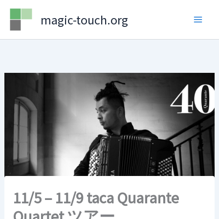
Skip
magic-touch.org
to
content
11/5 – 11/9 taca Quarante
Quartet ツアー