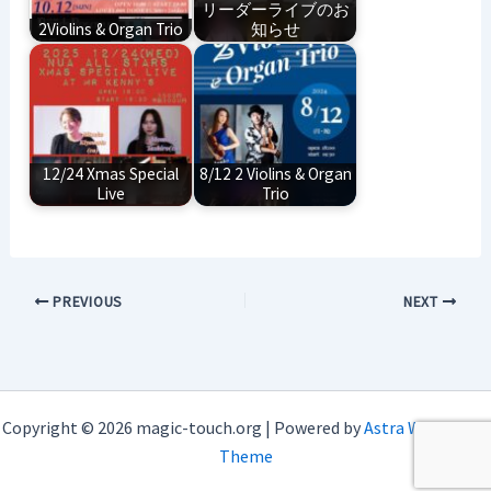
リーダーライブのお
2Violins & Organ Trio
知らせ
12/24 Xmas Special
8/12 2 Violins & Organ
Live
Trio
PREVIOUS
NEXT
Copyright © 2026 magic-touch.org | Powered by
Astra WordPress
Theme