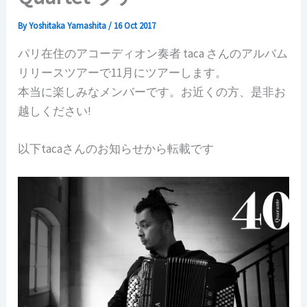
By
Yoshitaka Yamashita
/
16 Oct 2017
パリ在住のアコーディオン奏者 taca さんのアルバム
リリースツアーで11月にツアーします。
本当に楽しみなメンバーです。お近くの方、是非お
越しください!
以下tacaさんのお知らせから転載です