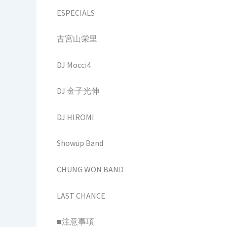
ESPECIALS
古宮山栄里
DJ Mocci4
DJ 金子光伸
DJ HIROMI
Showup Band
CHUNG WON BAND
LAST CHANCE
■注意事項