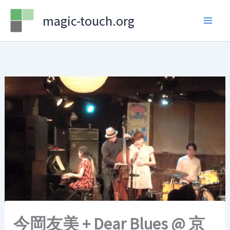
Skip
magic-touch.org
to
content
今岡友美 + Dear Blues @ 京