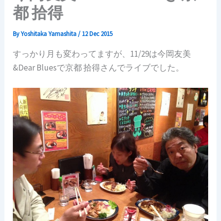
都 拾得
By
Yoshitaka Yamashita
/
12 Dec 2015
すっかり月も変わってますが、11/29は今岡友美
&Dear Bluesで京都 拾得さんでライブでした。