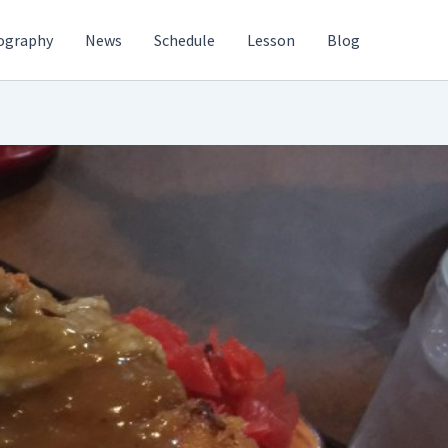
ography
News
Schedule
Lesson
Blog