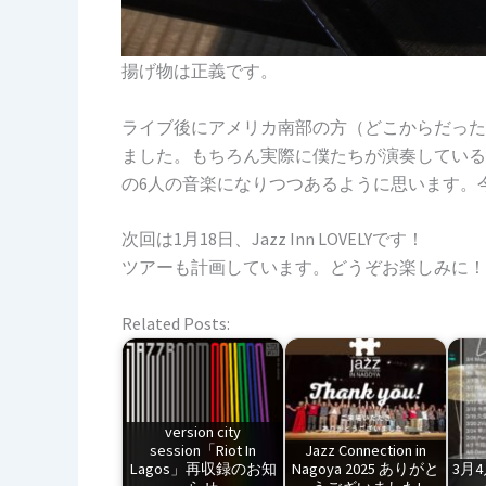
揚げ物は正義です。
ライブ後にアメリカ南部の方（どこからだった
ました。もちろん実際に僕たちが演奏している
の6人の音楽になりつつあるように思います。
次回は1月18日、Jazz Inn LOVELYです！
ツアーも計画しています。どうぞお楽しみに！
Related Posts:
version city
session「Riot In
Jazz Connection in
Lagos」再収録のお知
Nagoya 2025 ありがと
3月