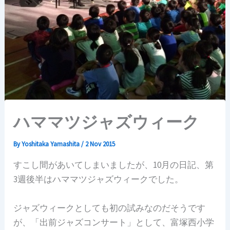
ハママツジャズウィーク
By
Yoshitaka Yamashita
/
2 Nov 2015
すこし間があいてしまいましたが、10月の日記、第
3週後半はハママツジャズウィークでした。
ジャズウィークとしても初の試みなのだそうです
が、「出前ジャズコンサート」として、富塚西小学