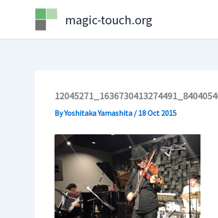
Skip
magic-touch.org
to
content
12045271_1636730413274491_8404054
By
Yoshitaka Yamashita
/
18 Oct 2015