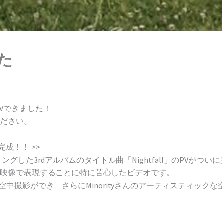
した
PVできました！
ださい。
に完成！！ >>
ーディングした3rdアルバムのタイトル曲「Nightfall」のPVがつ
映像で表現することに特に苦心したビデオです。
を使った空中撮影ができ、さらにMinorityさんのアーティスティ