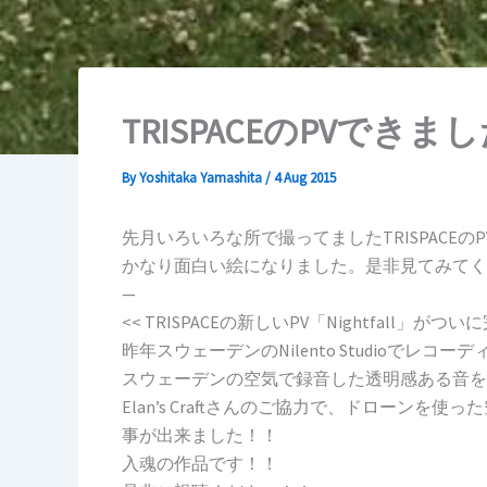
TRISPACEのPVできま
By
Yoshitaka Yamashita
/
4 Aug 2015
先月いろいろな所で撮ってましたTRISPACEの
かなり面白い絵になりました。是非見てみてく
—
<< TRISPACEの新しいPV「Nightfall」がつい
昨年スウェーデンのNilento Studioでレコ
スウェーデンの空気で録音した透明感ある音を
Elan’s Craftさんのご協力で、ドローン
事が出来ました！！
入魂の作品です！！