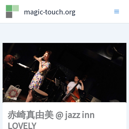
Skip
magic-touch.org
to
content
赤崎真由美 @ jazz inn
LOVELY