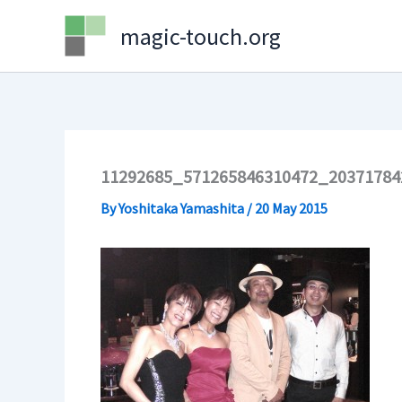
Skip
magic-touch.org
to
content
11292685_571265846310472_2037178
By
Yoshitaka Yamashita
/
20 May 2015