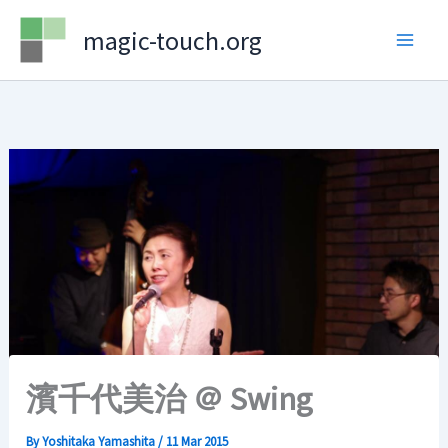
Skip
magic-touch.org
to
content
濱千代美治 ＠ Swing
By
Yoshitaka Yamashita
/
11 Mar 2015