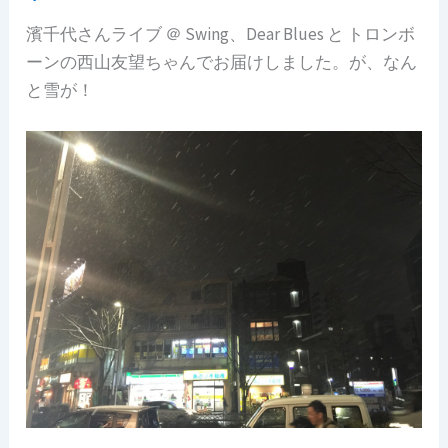
濱千代さんライブ ＠ Swing、Dear Blues と トロンボ
ーンの西山友望ちゃんでお届けしました。
が、なん
と雪が！