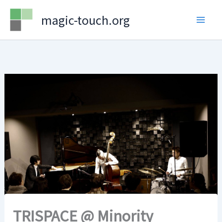
Skip
magic-touch.org
to
content
TRISPACE @ Minority