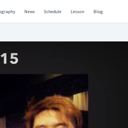
ography
News
Schedule
Lesson
Blog