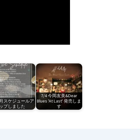
7/4 今岡友美&Dear
4月スケジュールア
Blues 'At Last' 発売しま
ップしました
す