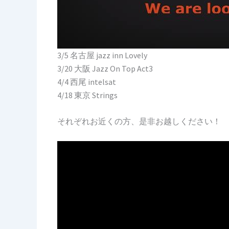
3/5 名古屋 jazz inn Lovely
3/20 大阪 Jazz On Top Act3
4/4 西尾 intelsat
4/18 東京 Strings
それぞれお近くの方、是非お越しください！