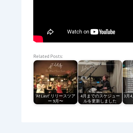
Related Posts:
'At Last' リリースツア
4月までのスケジュー
3月
ー 9月〜
ルを更新しました