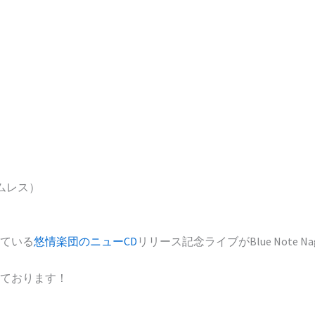
ラムレス）
っている
悠情楽団のニューCD
リリース記念ライブがBlue Note N
ております！