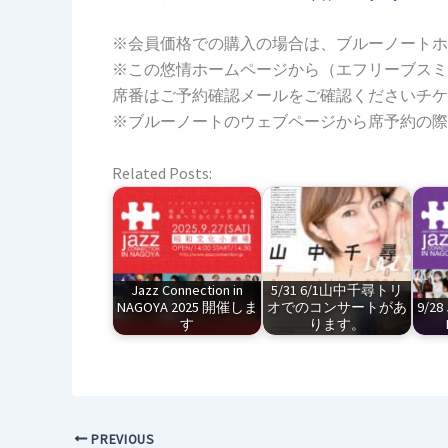
※会員価格での購入の場合は、ブルーノートホ
※この悠情ホームページから（エフリーブスミ
席番はご予約確認メールをご確認くださいチケ
※ブルーノートのウェブページから席予約の際
Related Posts:
Jazz Connection in
5/31 6/1山中千尋トリ
NAGOYA 2025 開催しま
オでのコンサートがあ
9/28 
す
ります。
PREVIOUS