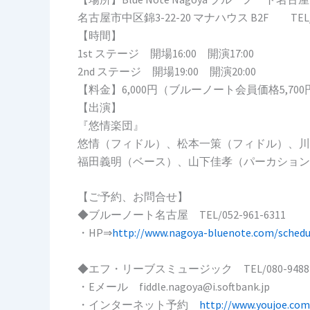
名古屋市中区錦3-22-20 マナハウス B2F TEL/05
【時間】
1st ステージ 開場16:00 開演17:00
2nd ステージ 開場19:00 開演20:00
【料金】6,000円（ブルーノート会員価格5,700
【出演】
『悠情楽団』
悠情（フィドル）、松本一策（フィドル）、川
福田義明（ベース）、山下佳孝（パーカション
【ご予約、お問合せ】
◆ブルーノート名古屋 TEL/052-961-6311
・HP⇒
http://www.nagoya-bluenote.com/schedu
◆エフ・リーブスミュージック TEL/080-9488-
・Eメール fiddle.nagoya@i.softbank.jp
・インターネット予約
http://www.youjoe.com