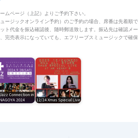
ームページ（上記）よりご予約下さい。
ュージックオンライン予約）のご予約の場合、席番は先着順で
ット代金を振込確認後、随時郵送致します。振込先は確認メー
、完売表示になっていても、エフリーブスミュージックで確保
Jazz Connection in
NAGOYA 2024
12/24 Xmas Special Live