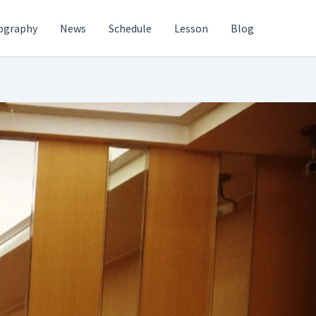
ography
News
Schedule
Lesson
Blog