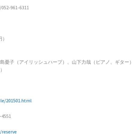
2-961-6311
円）
島憂子（アイリッシュハープ）、山下力哉（ピアノ、ギター）
）
le/201501.html
4551
/reserve