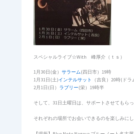
スペシャルライブ☆With 峰厚介（ｔｓ）
1月30日(金）
サラーム
(四日市）19時
1月31日(土)
インテルサット
（吉良）20時(ド
2月1日(日）
ラブリー
(栄）19時半
そして、31日土曜日は、サポートさせてもら
それぞれの場所でお会いできるのを楽しみにし
【場所】Blue Note Nagoya ブルーノート名古屋