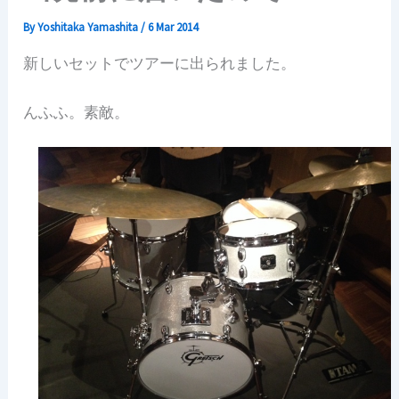
By
Yoshitaka Yamashita
/
6 Mar 2014
新しいセットでツアーに出られました。
んふふ。素敵。