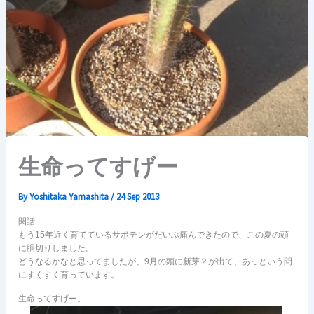
生命ってすげー
By
Yoshitaka Yamashita
/
24 Sep 2013
閑話
もう15年近く育てているサボテンがだいぶ痛んできたので、この夏の頭
に胴切りしました。
どうなるかなと思ってましたが、9月の頭に新芽？が出て、あっという間
にすくすく育っています。
生命ってすげー。