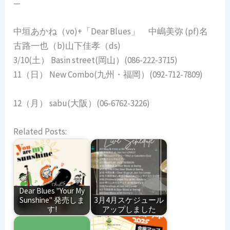
—
中垣あかね（vo)+「Dear Blues」 中嶋美弥 (pf)名
古路一也（b)山下佳孝（ds)
3/10(土） Basin street(岡山）(086-222-3715)
11（日） New Combo(九州・福岡）(092-712-7809)
12（月） sabu(大阪）(06-6762-3226)
Related Posts:
Dear Blues "Your My
Sunshine" 発売しま
3月4月スケジュール
す!
アップしました