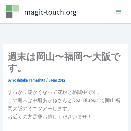
Skip
magic-touch.org
to
content
週末は岡山〜福岡〜大阪で
す。
By
Yoshitaka Yamashita
/
9 Mar 2012
すっかり暖かくなって花粉と格闘中です。
この週末は中垣あかねさんとDear Bluesにて岡山福
岡大阪のミニツアーします。
お近くの方是非お越しくださいませ！