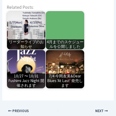
Related Posts:
リーダーライブのお
4月までのスケジュー
知らせ
ルを公開しました
10/27 〜 10/31
7/4 今岡友美&Dear
Fushimi Jazz Night 開
Blues 'At Last' 発売し
催されます
ます
PREVIOUS
NEXT